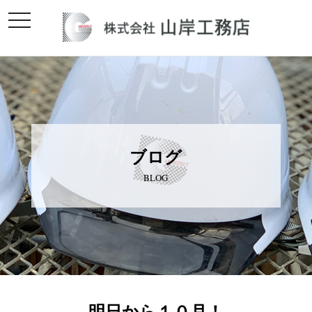
toggle
navigation
ブログ
BLOG
明日から１０月！