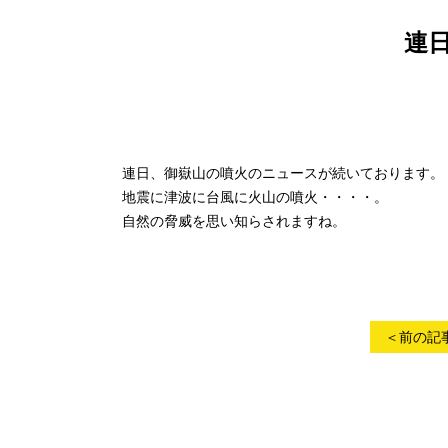
連
連日、御嶽山の噴火のニュースが続いております。
地震に津波に台風に火山の噴火・・・・。
自然の脅威を思い知らされますね。
＜前の記