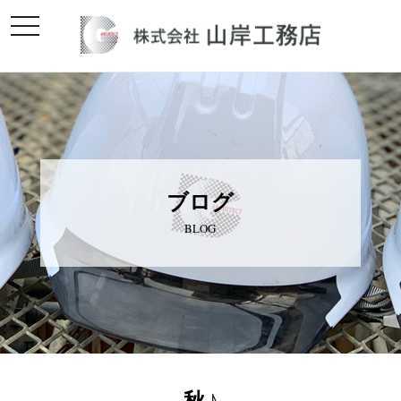
toggle
navigation
ブログ
BLOG
秋♪