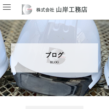
toggle
navigation
ブログ
BLOG