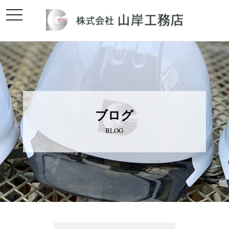
toggle
navigation
ブログ
BLOG