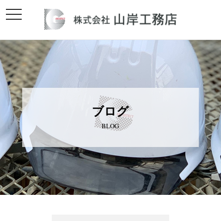
toggle
navigation
ブログ
BLOG