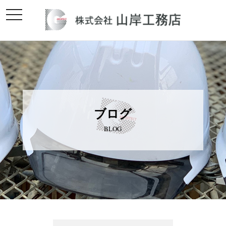
toggle
navigation
ブログ
BLOG