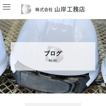
toggle
navigation
ブログ
BLOG