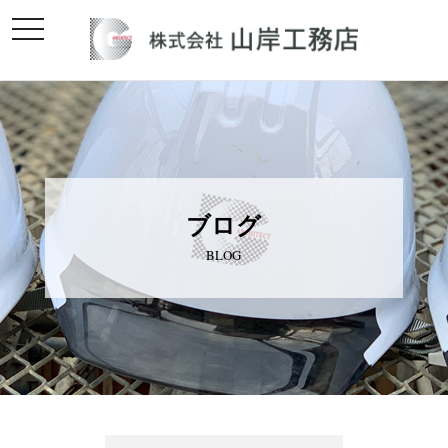
toggle
navigation
ブログ
BLOG