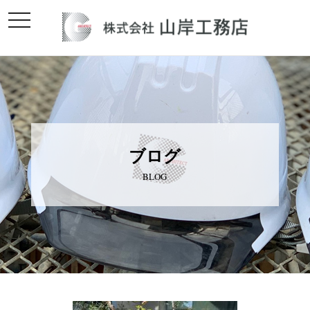
toggle
navigation
ブログ
BLOG