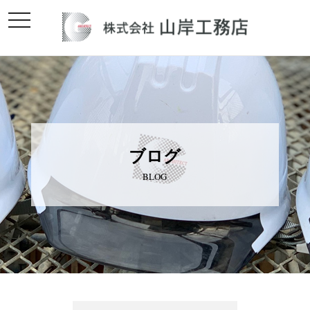
toggle
navigation
ブログ
BLOG