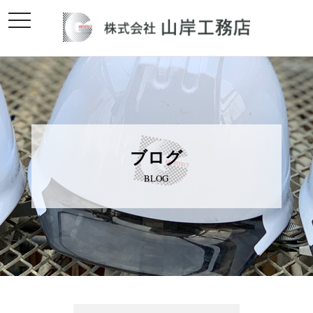
toggle
navigation
ブログ
BLOG